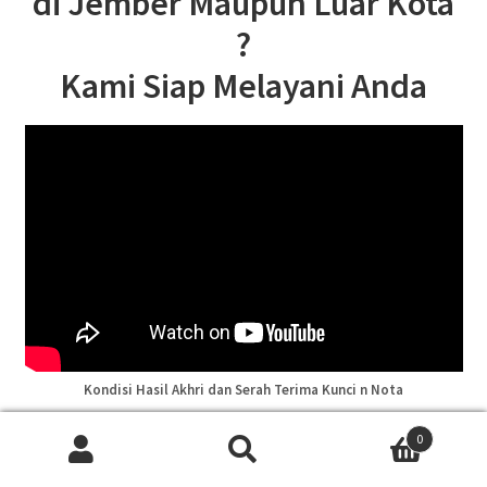
di Jember Maupun Luar Kota
?
Kami Siap Melayani Anda
Kondisi Hasil Akhri dan Serah Terima Kunci n Nota
0
ahmadfarid.arywardana@gmail.com
Pencarian
Cari
+6285746507173