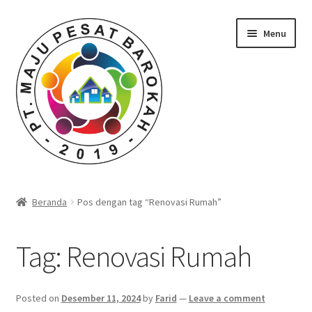
Skip
Skip
Menu
to
to
navigation
content
Beranda
Beranda
Pos dengan tag “Renovasi Rumah”
Durian Kupas Premium dari Jember
Tag:
Renovasi Rumah
Farid Tech Tips
Katalog Harga Barang
Posted on
Desember 11, 2024
by
Farid
—
Leave a comment