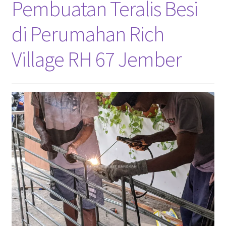
Pembuatan Teralis Besi
Pekerjaan Olahan Besi (Pengelasan)
di Perumahan Rich
Pembuatan Gazebo
Village RH 67 Jember
Penginapan | Kost | Guest House Wisma Barokah
Produk Layanan Kami
Reparasi Rumah