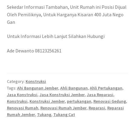
Sekedar Informasi Tambahan, Unit Rumah ini Posisi Dijual
Oleh Pemiliknya, Untuk Harganya Kisaran 400 Juta Nego
Gan
Untuk Informasi Lebih Lanjut Silahkan Hubungi
Ade Dewanto 08123256261
Category:
Konstruksi
Tags:
Ahi Bangunan Jember
,
Ahli Bangunan
,
Ahli Pertukangan
,
Jasa Konstruksi
,
Jasa Konstruksi Jember
,
Jasa Reparasi
,
Konstruksi
,
Konstruksi Jember
,
pertukangan
,
Renovasi Gedung
,
Renovasi Rumah
,
Renovasi Rumah Jember
,
Reparasi
,
Reparasi
Rumah Jember
,
Tukang
,
Tukang Cat