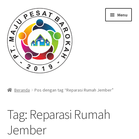
Skip
Skip
Menu
to
to
navigation
content
Beranda
Beranda
Pos dengan tag “Reparasi Rumah Jember”
Durian Kupas Premium dari Jember
Tag:
Reparasi Rumah
Farid Tech Tips
Jember
Katalog Harga Barang