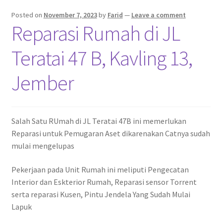
Pekerjaan Olahan Besi (Pengelasan)
Posted on
November 7, 2023
by
Farid
—
Leave a comment
Reparasi Rumah di JL
Pembuatan Gazebo
Teratai 47 B, Kavling 13,
Penginapan | Kost | Guest House Wisma Barokah
Jember
Produk Layanan Kami
Reparasi Rumah
Salah Satu RUmah di JL Teratai 47B ini memerlukan
Reparasi untuk Pemugaran Aset dikarenakan Catnya sudah
mulai mengelupas
Pekerjaan pada Unit Rumah ini meliputi Pengecatan
Interior dan Eskterior Rumah, Reparasi sensor Torrent
serta reparasi Kusen, Pintu Jendela Yang Sudah Mulai
Lapuk