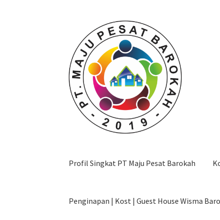
Skip
Skip
to
to
navigation
content
Profil Singkat PT Maju Pesat Barokah
K
Penginapan | Kost | Guest House Wisma Bar