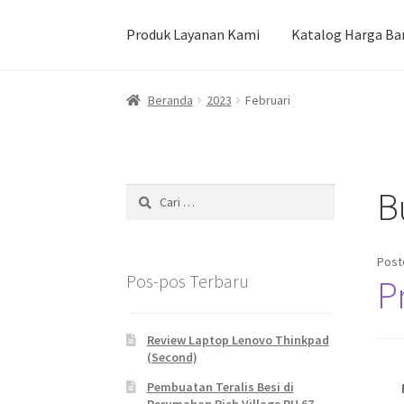
Produk Layanan Kami
Katalog Harga Ba
Beranda
Durian Kupas Premium dari Jember
Beranda
2023
Februari
Pekerjaan Olahan Besi (Pengelasan)
Pembua
Produk Layanan Kami
Reparasi Rumah
B
Cari
untuk:
Post
Pos-pos Terbaru
P
Review Laptop Lenovo Thinkpad
(Second)
Pembuatan Teralis Besi di