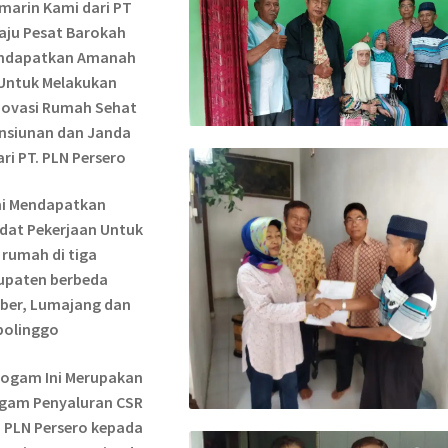
marin Kami dari PT
aju Pesat Barokah
ndapatkan Amanah
Untuk Melakukan
ovasi Rumah Sehat
nsiunan dan Janda
ari PT. PLN Persero
i Mendapatkan
dat Pekerjaan Untuk
 rumah di tiga
upaten berbeda
ber, Lumajang dan
bolinggo
rogam Ini Merupakan
gam Penyaluran CSR
 PLN Persero kepada