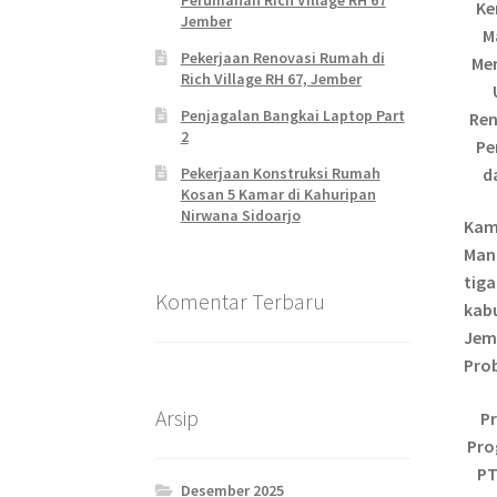
Perumahan Rich Village RH 67
Ke
Jember
M
Pekerjaan Renovasi Rumah di
Me
Rich Village RH 67, Jember
Penjagalan Bangkai Laptop Part
Ren
2
Pe
d
Pekerjaan Konstruksi Rumah
Kosan 5 Kamar di Kahuripan
Nirwana Sidoarjo
Kam
Man
tiga
Komentar Terbaru
kab
Jem
Pro
Arsip
P
Pro
PT
Desember 2025