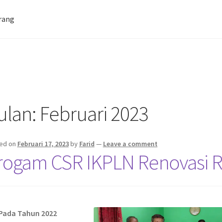
rang
Farid Tech Tips
Katalog Harga Barang
tan Gazebo
Penginapan | Kost | Guest House Wisma Barokah
ulan:
Februari 2023
ed on
Februari 17, 2023
by
Farid
—
Leave a comment
rogam CSR IKPLN Renovasi 
Pada Tahun 2022