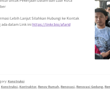
ncur untuk Pekerjaan Dalam dan Luar Kota
ber
rmasi Lebih Lanjut Silahkan Hubungi ke Kontak
 ada dalam Link ini
https://linkr.bio/afarid
gory:
Konstruksi
:
Konstruksi
,
Kontraktor
,
Renov Rumah
,
Renovasi
,
Renovasi Gedung
,
Ren