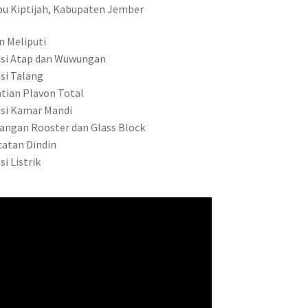
u Kiptijah, Kabupaten Jember
n Meliputi
asi Atap dan Wuwungan
asi Talang
ntian Plavon Total
asi Kamar Mandi
angan Rooster dan Glass Block
catan Dindin
si Listrik