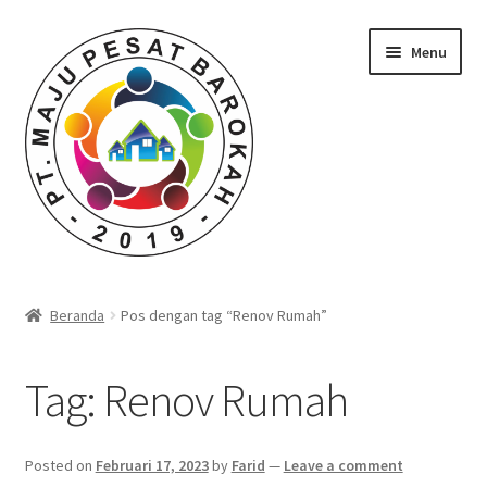
Skip
Skip
Menu
to
to
navigation
content
Beranda
Beranda
Pos dengan tag “Renov Rumah”
Durian Kupas Premium dari Jember
Tag:
Renov Rumah
Farid Tech Tips
Katalog Harga Barang
Posted on
Februari 17, 2023
by
Farid
—
Leave a comment