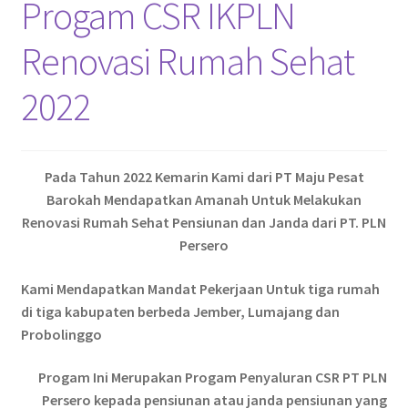
Progam CSR IKPLN
Pekerjaan Olahan Besi (Pengelasan)
Renovasi Rumah Sehat
Pembuatan Gazebo
2022
Penginapan | Kost | Guest House Wisma Barokah
Produk Layanan Kami
Pada Tahun 2022 Kemarin Kami dari PT Maju Pesat
Barokah Mendapatkan Amanah Untuk Melakukan
Reparasi Rumah
Renovasi Rumah Sehat Pensiunan dan Janda dari PT. PLN
Persero
Kami Mendapatkan Mandat Pekerjaan Untuk tiga rumah
di tiga kabupaten berbeda Jember, Lumajang dan
Probolinggo
Progam Ini Merupakan Progam Penyaluran CSR PT PLN
Persero kepada pensiunan atau janda pensiunan yang