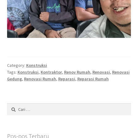
Category:
Konstruksi
Tags:
Konstruksi
,
Kontraktor
,
Renov Rumah
,
Renovasi
,
Renovasi
Gedung
,
Renovasi Rumah
,
Reparasi
,
Reparasi Rumah
Cari
untuk:
Pos-pos Terbaru