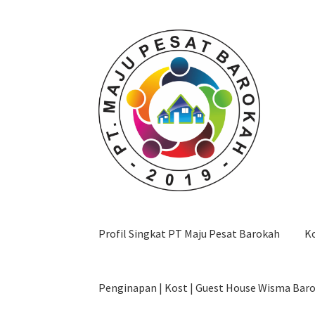
Skip
Skip
to
to
navigation
content
Profil Singkat PT Maju Pesat Barokah
K
Penginapan | Kost | Guest House Wisma Bar