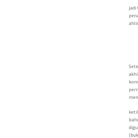
jadi
pena
ahli
Sete
akhi
kons
per
meni
keti
bahw
digu
(buk