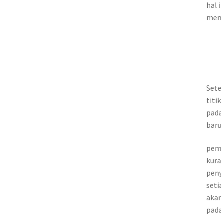
hal
mem
Sete
titi
pada
baru
pemi
kura
pen
seti
akan
pada