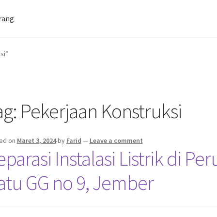
rang
Farid Tech Tips
Katalog Harga Barang
si”
tan Gazebo
Penginapan | Kost | Guest House Wisma Barokah
ag:
Pekerjaan Konstruksi
ed on
Maret 3, 2024
by
Farid
—
Leave a comment
eparasi Instalasi Listrik di
atu GG no 9, Jember