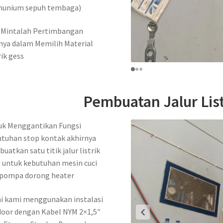
munium sepuh tembaga)
 Mintalah Pertimbangan
nya dalam Memilih Material
rik gess
Pembuatan Jalur List
uk Menggantikan Fungsi
tuhan stop kontak akhirnya
 buatkan satu titik jalur listrik
 untuk kebutuhan mesin cuci
 pompa dorong heater
ni kami menggunakan instalasi
oor dengan Kabel NYM 2×1,5″