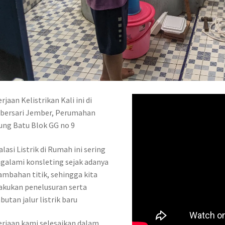
rjaan Kelistrikan Kali ini di
bersari Jember, Perumahan
ng Batu Blok GG no 9
alasi Listrik di Rumah ini sering
alami konsleting sejak adanya
mbahan titik, sehingga kita
kukan penelusuran serta
utan jalur listrik baru
rjaan kami selesaikan dalam