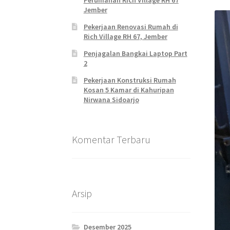
Perumahan Rich Village RH 67
Jember
Pekerjaan Renovasi Rumah di
Rich Village RH 67, Jember
Penjagalan Bangkai Laptop Part
2
Pekerjaan Konstruksi Rumah
Kosan 5 Kamar di Kahuripan
Nirwana Sidoarjo
Komentar Terbaru
Arsip
Desember 2025