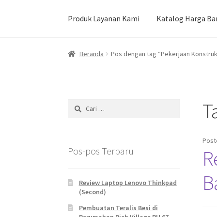
Produk Layanan Kami
Katalog Harga Ba
Beranda
Durian Kupas Premium dari Jember
Beranda
Pos dengan tag “Pekerjaan Konstruk
Pekerjaan Olahan Besi (Pengelasan)
Pembua
Produk Layanan Kami
Reparasi Rumah
T
Cari
untuk:
Post
Pos-pos Terbaru
R
B
Review Laptop Lenovo Thinkpad
(Second)
Pembuatan Teralis Besi di