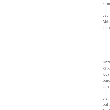
alu
Jadi
Ahli
List
Unt
kebu
kita
baru
dan
disi
outd