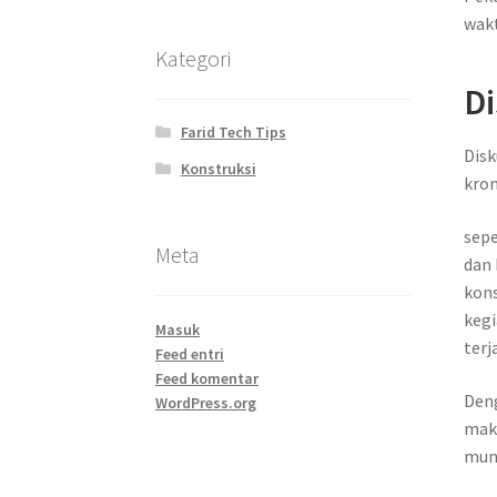
wakt
Kategori
Di
Farid Tech Tips
Disk
Konstruksi
kron
sepe
Meta
dan 
kons
keg
Masuk
terj
Feed entri
Feed komentar
Deng
WordPress.org
maka
mun