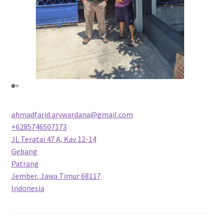
ahmadfarid.arywardana@gmail.com
+6285746507173
JL Teratai 47 A, Kav 12-14
Gebang
Patrang
Jember
,
Jawa Timur
68117
Indonesia