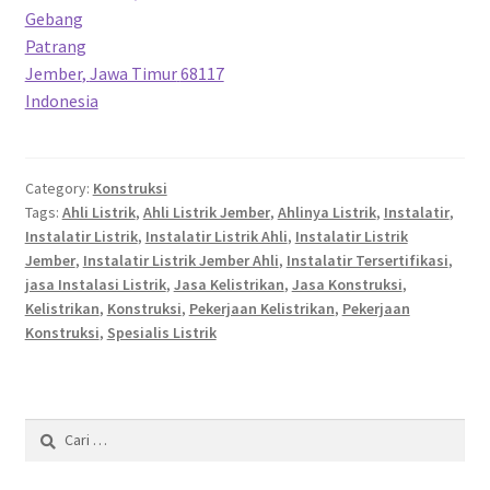
Gebang
Patrang
Jember
,
Jawa Timur
68117
Indonesia
Category:
Konstruksi
Tags:
Ahli Listrik
,
Ahli Listrik Jember
,
Ahlinya Listrik
,
Instalatir
,
Instalatir Listrik
,
Instalatir Listrik Ahli
,
Instalatir Listrik
Jember
,
Instalatir Listrik Jember Ahli
,
Instalatir Tersertifikasi
,
jasa Instalasi Listrik
,
Jasa Kelistrikan
,
Jasa Konstruksi
,
Kelistrikan
,
Konstruksi
,
Pekerjaan Kelistrikan
,
Pekerjaan
Konstruksi
,
Spesialis Listrik
Cari
untuk: