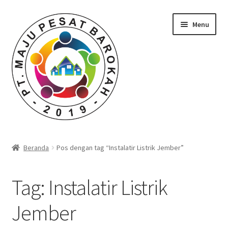
Skip
Skip
Menu
to
to
navigation
content
Beranda
Beranda
Pos dengan tag “Instalatir Listrik Jember”
Durian Kupas Premium dari Jember
Tag:
Instalatir Listrik
Farid Tech Tips
Jember
Katalog Harga Barang