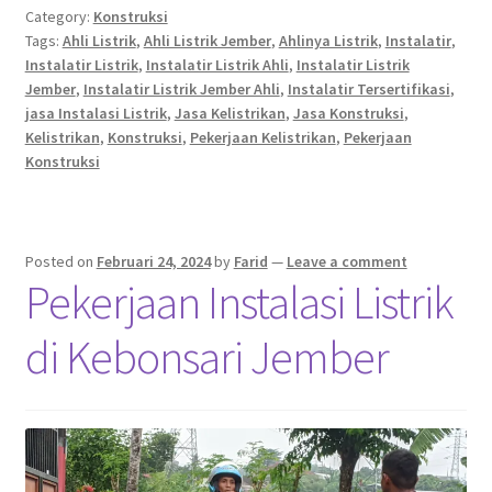
Category:
Konstruksi
Tags:
Ahli Listrik
,
Ahli Listrik Jember
,
Ahlinya Listrik
,
Instalatir
,
Instalatir Listrik
,
Instalatir Listrik Ahli
,
Instalatir Listrik
Jember
,
Instalatir Listrik Jember Ahli
,
Instalatir Tersertifikasi
,
jasa Instalasi Listrik
,
Jasa Kelistrikan
,
Jasa Konstruksi
,
Kelistrikan
,
Konstruksi
,
Pekerjaan Kelistrikan
,
Pekerjaan
Konstruksi
Posted on
Februari 24, 2024
by
Farid
—
Leave a comment
Pekerjaan Instalasi Listrik
di Kebonsari Jember