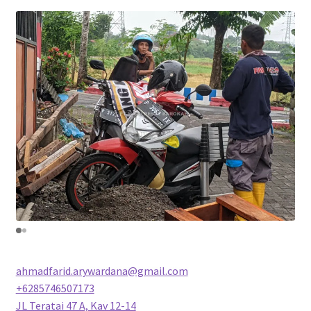
ahmadfarid.arywardana@gmail.com
+6285746507173
JL Teratai 47 A, Kav 12-14