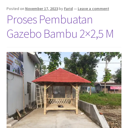
Pekerjaan Olahan Besi (Pengelasan)
Posted on
November 17, 2023
by
Farid
—
Leave a comment
Proses Pembuatan
Pembuatan Gazebo
Gazebo Bambu 2×2,5 M
Penginapan | Kost | Guest House Wisma Barokah
Produk Layanan Kami
Reparasi Rumah