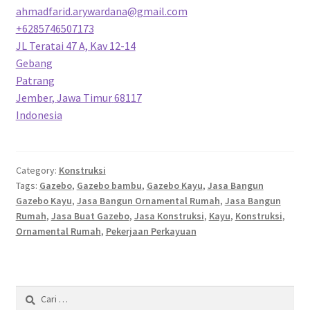
ahmadfarid.arywardana@gmail.com
+6285746507173
JL Teratai 47 A, Kav 12-14
Gebang
Patrang
Jember
,
Jawa Timur
68117
Indonesia
Category:
Konstruksi
Tags:
Gazebo
,
Gazebo bambu
,
Gazebo Kayu
,
Jasa Bangun
Gazebo Kayu
,
Jasa Bangun Ornamental Rumah
,
Jasa Bangun
Rumah
,
Jasa Buat Gazebo
,
Jasa Konstruksi
,
Kayu
,
Konstruksi
,
Ornamental Rumah
,
Pekerjaan Perkayuan
Cari
untuk: