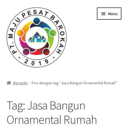
Skip
Skip
Menu
to
to
navigation
content
Beranda
Beranda
Pos dengan tag “Jasa Bangun Ornamental Rumah”
Durian Kupas Premium dari Jember
Tag:
Jasa Bangun
Farid Tech Tips
Ornamental Rumah
Katalog Harga Barang