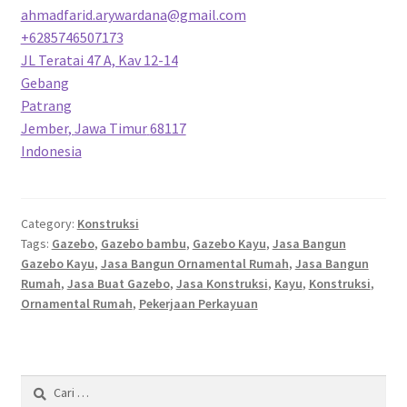
ahmadfarid.arywardana@gmail.com
+6285746507173
JL Teratai 47 A, Kav 12-14
Gebang
Patrang
Jember
,
Jawa Timur
68117
Indonesia
Category:
Konstruksi
Tags:
Gazebo
,
Gazebo bambu
,
Gazebo Kayu
,
Jasa Bangun
Gazebo Kayu
,
Jasa Bangun Ornamental Rumah
,
Jasa Bangun
Rumah
,
Jasa Buat Gazebo
,
Jasa Konstruksi
,
Kayu
,
Konstruksi
,
Ornamental Rumah
,
Pekerjaan Perkayuan
Cari
untuk: