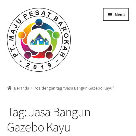
Skip
Skip
Menu
to
to
navigation
content
Beranda
Beranda
Pos dengan tag “Jasa Bangun Gazebo Kayu”
Durian Kupas Premium dari Jember
Tag:
Jasa Bangun
Farid Tech Tips
Gazebo Kayu
Katalog Harga Barang