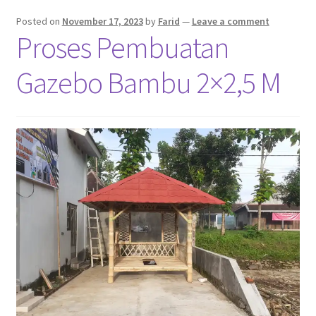
Pekerjaan Olahan Besi (Pengelasan)
Posted on
November 17, 2023
by
Farid
—
Leave a comment
Proses Pembuatan
Pembuatan Gazebo
Gazebo Bambu 2×2,5 M
Penginapan | Kost | Guest House Wisma Barokah
Produk Layanan Kami
Reparasi Rumah