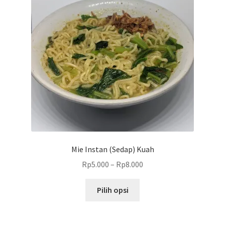
dapat
diambil
di
halaman
produk
Mie Instan (Sedap) Kuah
Rp
5.000
–
Rp
8.000
Produk
Pilih opsi
ini
memiliki
beberapa