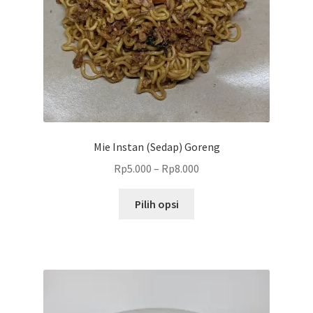
produk
Mie Instan (Sedap) Goreng
Rp
5.000
–
Rp
8.000
Produk
Pilih opsi
ini
memiliki
beberapa
varian.
Pilihan
ini