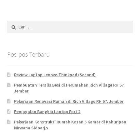
varian.
Pilihan
ini
Cari
dapat
untuk:
diambil
di
halaman
Pos-pos Terbaru
produk
Review Laptop Lenovo Thinkpad (Second)
Pembuatan Teralis Besi di Perumahan Rich Village RH 67
Jember
Pekerjaan Renovasi Rumah di Rich Village RH 67, Jember
Penjagalan Bangkai Laptop Part 2
Pekerjaan Konstruksi Rumah Kosan 5 Kamar di Kahuripan
Nirwana Sidoarjo