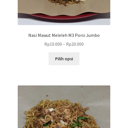
Nasi Mawut Meleleh M3 Porsi Jumbo
Rp
10.000
–
Rp
20.000
Produk
Pilih opsi
ini
memiliki
beberapa
varian.
Pilihan
ini
dapat
diambil
di
halaman