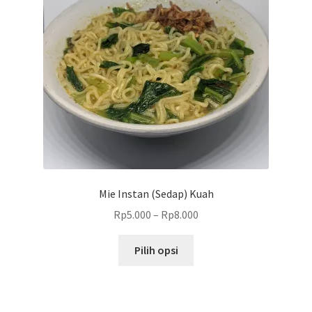
diambil
di
halaman
produk
Mie Instan (Sedap) Kuah
Rp
5.000
–
Rp
8.000
Produk
Pilih opsi
ini
memiliki
beberapa