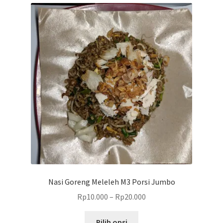
varian.
Pilihan
ini
dapat
diambil
di
halaman
produk
Nasi Goreng Meleleh M3 Porsi Jumbo
Rp
10.000
–
Rp
20.000
Produk
Pilih opsi