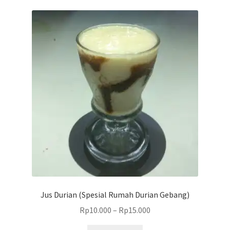
varian.
Pilihan
ini
dapat
diambil
di
halaman
produk
Jus Durian (Spesial Rumah Durian Gebang)
Rp
10.000
–
Rp
15.000