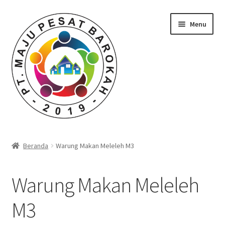
Skip
Skip
Menu
to
to
navigation
content
Beranda
Beranda
Warung Makan Meleleh M3
Durian Kupas Premium dari Jember
Warung Makan Meleleh
Farid Tech Tips
M3
Katalog Harga Barang