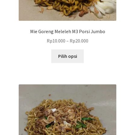
Mie Goreng Meleleh M3 Porsi Jumbo
Rp
10.000
–
Rp
20.000
Produk
Pilih opsi
ini
memiliki
beberapa
varian.
Pilihan
ini
dapat
diambil
di
halaman