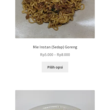
produk
Mie Instan (Sedap) Goreng
Rp
5.000
–
Rp
8.000
Produk
Pilih opsi
ini
memiliki
beberapa
varian.
Pilihan
ini
dapat