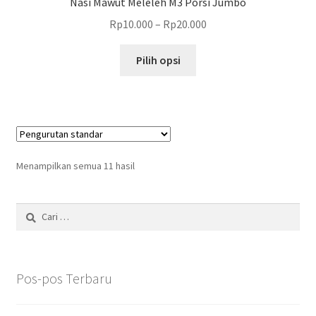
Nasi Mawut Meleleh M3 Porsi Jumbo
Rp
10.000
–
Rp
20.000
Produk
Pilih opsi
ini
memiliki
beberapa
varian.
Pilihan
ini
Menampilkan semua 11 hasil
dapat
diambil
Cari
di
untuk:
halaman
produk
Pos-pos Terbaru