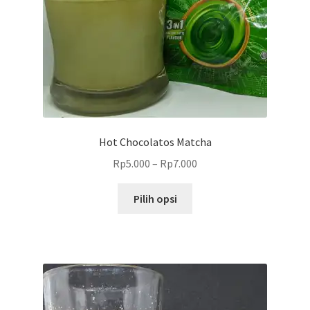
produk
Hot Chocolatos Matcha
Rp
5.000
–
Rp
7.000
Produk
Pilih opsi
ini
memiliki
beberapa
varian.
Pilihan
ini