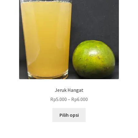
dapat
diambil
di
halaman
produk
Jeruk Hangat
Rp
5.000
–
Rp
6.000
Produk
Pilih opsi
ini
memiliki
beberapa