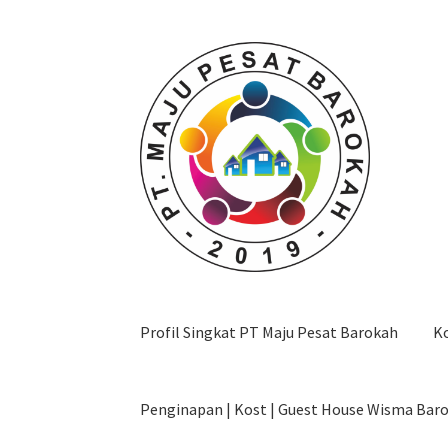
Skip
Skip
to
to
navigation
content
Profil Singkat PT Maju Pesat Barokah
K
Penginapan | Kost | Guest House Wisma Bar