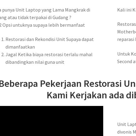
 punya Unit Laptop yang Lama Mangkrak di
Kali ini 
ng atau tidak terpakai di Gudang ?
Restoras
2 Opsi untuknya supaya lebih bermanfaat
Motherbo
Restorasi dan Rekondisi Unit Supaya dapat
reparasi 
dimanfaatkan
Untuk Ko
Jagal Ketika biaya restorasi terlalu mahal
Second a
dibandingkan nilai guna unit
Beberapa Pekerjaan Restorasi Un
Kami Kerjakan ada di
Unit Lap
divonis 