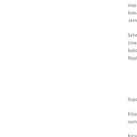
siap
bias
Jem
Sete
(mam
buka
Repl
Supa
Kita
cuma
Kit