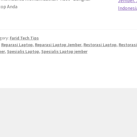
Jember
,
top Anda
Indonesi
gory:
Farid Tech Tips
:
Reparasi Laptop
,
Reparasi Laptop Jember
,
Restorasi Laptop
,
Restoras
ber
,
Spesialis Laptop
,
Spesialis Laptop jember