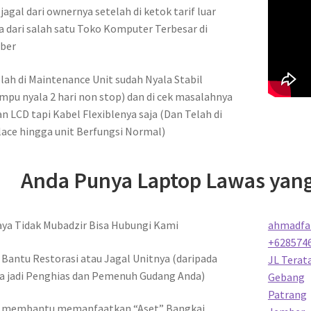
 jagal dari ownernya setelah di ketok tarif luar
a dari salah satu Toko Komputer Terbesar di
ber
lah di Maintenance Unit sudah Nyala Stabil
pu nyala 2 hari non stop) dan di cek masalahnya
n LCD tapi Kabel Flexiblenya saja (Dan Telah di
ace hingga unit Berfungsi Normal)
Anda Punya Laptop Lawas yan
ya Tidak Mubadzir Bisa Hubungi Kami
ahmadfa
+628574
 Bantu Restorasi atau Jagal Unitnya (daripada
JL Terata
 jadi Penghias dan Pemenuh Gudang Anda)
Gebang
Patrang
a membantu memanfaatkan “Aset” Bangkai