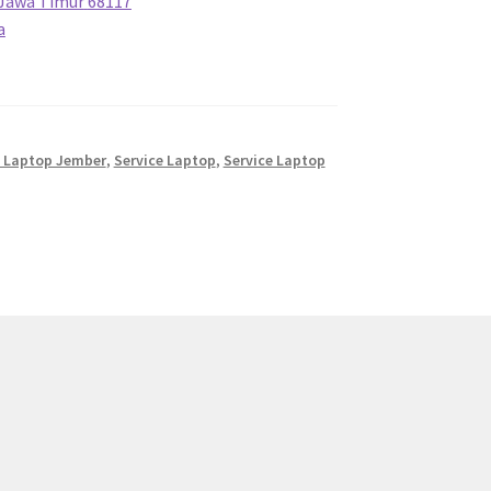
Jawa Timur
68117
a
i Laptop Jember
,
Service Laptop
,
Service Laptop