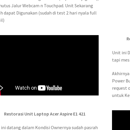
utus Jalur Webcam n Touchpad. Unit Sekarang
h dapat Digunakan (sudah di test 2 hari nyala full
il)
R
Unit ini
tapi mesi
Akhirnya
Power B
request 
untuk Ke
Restorasi Unit Laptop Acer Aspire E1 421
 ini datang dalam Kondisi Ownernya sudah pasrah