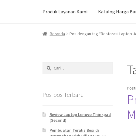
Produk Layanan Kami
Katalog Harga Ba
Beranda
Durian Kupas Premium dari Jember
Beranda
Pos dengan tag “Restorasi Laptop 
Pekerjaan Olahan Besi (Pengelasan)
Pembua
Produk Layanan Kami
Reparasi Rumah
T
Cari
untuk:
Post
Pos-pos Terbaru
P
M
Review Laptop Lenovo Thinkpad
(Second)
Pembuatan Teralis Besi di