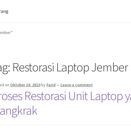
rang
Farid Tech Tips
Katalog Harga Barang
Jember”
tan Gazebo
Penginapan | Kost | Guest House Wisma Barokah
ag:
Restorasi Laptop Jember
ed on
Oktober 18, 2023
by
Farid
—
Leave a comment
roses Restorasi Unit Laptop
angkrak