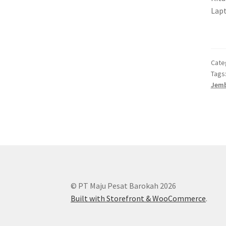
Lap
Cate
Tags
Jem
© PT Maju Pesat Barokah 2026
Built with Storefront & WooCommerce
.