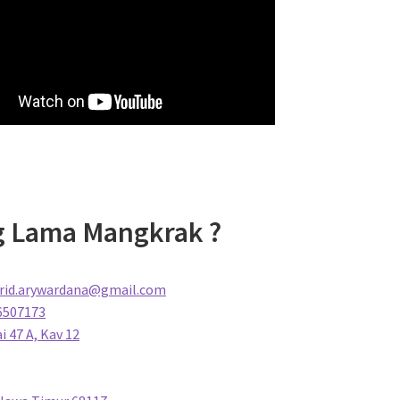
g Lama Mangkrak ?
rid.arywardana@gmail.com
6507173
i 47 A, Kav 12