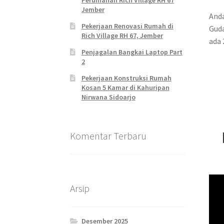
Perumahan Rich Village RH 67
Jember
Anda
Pekerjaan Renovasi Rumah di
Guda
Rich Village RH 67, Jember
ada 
Penjagalan Bangkai Laptop Part
2
Pekerjaan Konstruksi Rumah
Kosan 5 Kamar di Kahuripan
Nirwana Sidoarjo
Komentar Terbaru
Arsip
Desember 2025