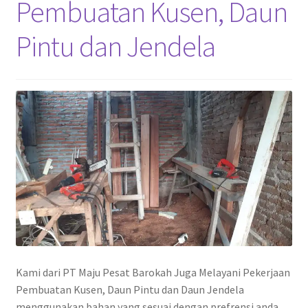
Pembuatan Kusen, Daun
Pekerjaan Olahan Besi (Pengelasan)
Pintu dan Jendela
Pembuatan Gazebo
Penginapan | Kost | Guest House Wisma Barokah
Produk Layanan Kami
Reparasi Rumah
Kami dari PT Maju Pesat Barokah Juga Melayani Pekerjaan
Pembuatan Kusen, Daun Pintu dan Daun Jendela
menggunakan bahan yang sesuai dengan prefrensi anda