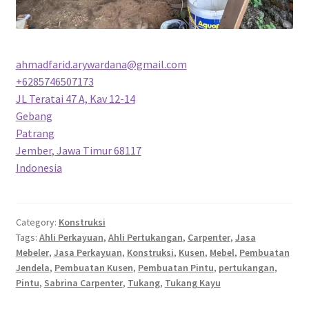
ahmadfarid.arywardana@gmail.com
+6285746507173
JL Teratai 47 A, Kav 12-14
Gebang
Patrang
Jember
,
Jawa Timur
68117
Indonesia
Category:
Konstruksi
Tags:
Ahli Perkayuan
,
Ahli Pertukangan
,
Carpenter
,
Jasa
Mebeler
,
Jasa Perkayuan
,
Konstruksi
,
Kusen
,
Mebel
,
Pembuatan
Jendela
,
Pembuatan Kusen
,
Pembuatan Pintu
,
pertukangan
,
Pintu
,
Sabrina Carpenter
,
Tukang
,
Tukang Kayu