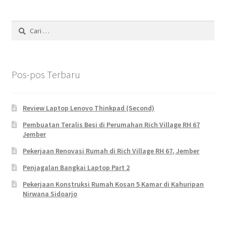
Cari
untuk:
Pos-pos Terbaru
Review Laptop Lenovo Thinkpad (Second)
Pembuatan Teralis Besi di Perumahan Rich Village RH 67
Jember
Pekerjaan Renovasi Rumah di Rich Village RH 67, Jember
Penjagalan Bangkai Laptop Part 2
Pekerjaan Konstruksi Rumah Kosan 5 Kamar di Kahuripan
Nirwana Sidoarjo