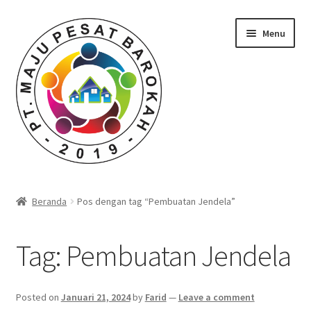
Skip
Skip
Menu
to
to
navigation
content
Beranda
Beranda
Pos dengan tag “Pembuatan Jendela”
Durian Kupas Premium dari Jember
Tag:
Pembuatan Jendela
Farid Tech Tips
Katalog Harga Barang
Posted on
Januari 21, 2024
by
Farid
—
Leave a comment