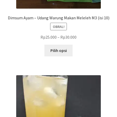
Dimsum Ayam – Udang Warung Makan Meleleh M3 (isi 10)
OBRAL!
Rp
25.000
–
Rp
30.000
Produk
Pilih opsi
ini
memiliki
beberapa
varian.
Pilihan
ini
dapat
diambil
di
halaman