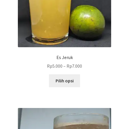
produk
Es Jeruk
Rp
5.000
–
Rp
7.000
Produk
Pilih opsi
ini
memiliki
beberapa
varian.
Pilihan
ini
dapat