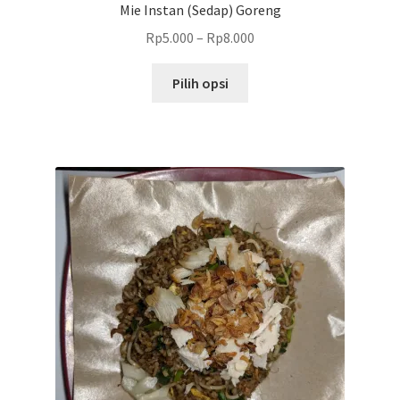
Mie Instan (Sedap) Goreng
Rp
5.000
–
Rp
8.000
Produk
Pilih opsi
ini
memiliki
beberapa
varian.
Pilihan
ini
dapat
diambil
di
halaman
produk