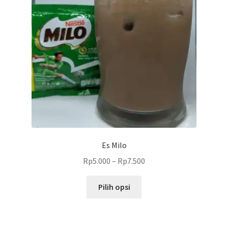
diambil
di
halaman
produk
Es Milo
Rp
5.000
–
Rp
7.500
Produk
Pilih opsi
ini
memiliki
beberapa