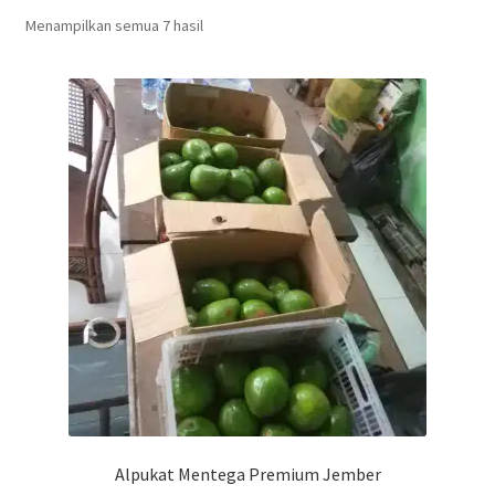
Menampilkan semua 7 hasil
Pekerjaan Olahan Besi (Pengelasan)
Pembuatan Gazebo
Penginapan | Kost | Guest House Wisma Barokah
Produk Layanan Kami
Reparasi Rumah
Alpukat Mentega Premium Jember