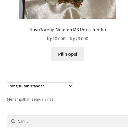
Nasi Goreng Meleleh M3 Porsi Jumbo
Rp
10.000
–
Rp
20.000
Produk
Pilih opsi
ini
memiliki
beberapa
varian.
Pilihan
ini
Menampilkan semua 7 hasil
dapat
diambil
Cari
di
untuk:
halaman
produk