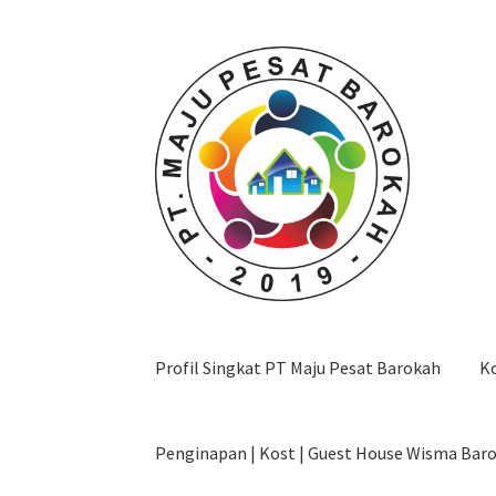
Skip
Skip
to
to
navigation
content
Profil Singkat PT Maju Pesat Barokah
K
Penginapan | Kost | Guest House Wisma Bar