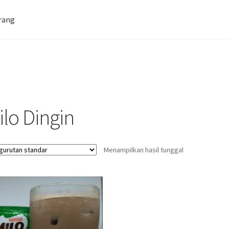
rang
Farid Tech Tips
Katalog Harga Barang
tan Gazebo
Penginapan | Kost | Guest House Wisma Barokah
ilo Dingin
Menampilkan hasil tunggal