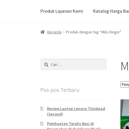
Produk Layanan Kami
Katalog Harga Ba
Beranda
Durian Kupas Premium dari Jember
Beranda
Produk dengan tag “Milo Dingin”
Pekerjaan Olahan Besi (Pengelasan)
Pembua
Produk Layanan Kami
Reparasi Rumah
M
Cari
untuk:
Pos-pos Terbaru
Review Laptop Lenovo Thinkpad
(Second)
Pembuatan Teralis Besi di