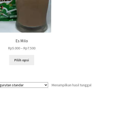
Es Milo
Rp
5.000
–
Rp
7.500
Produk
Pilih opsi
ini
memiliki
beberapa
varian.
Menampilkan hasil tunggal
Pilihan
ini
dapat
diambil
di
halaman