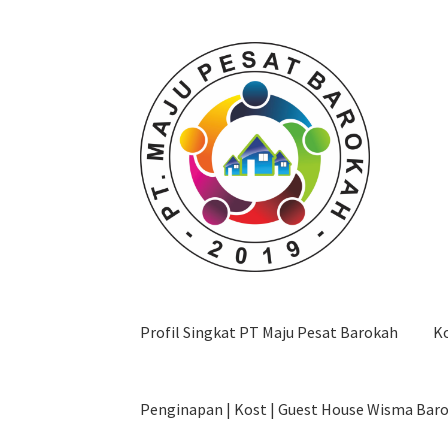
Skip
Skip
to
to
navigation
content
Profil Singkat PT Maju Pesat Barokah
K
Penginapan | Kost | Guest House Wisma Bar