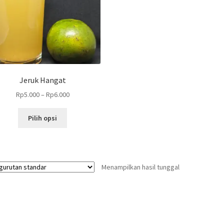
Jeruk Hangat
Rp
5.000
–
Rp
6.000
Produk
Pilih opsi
ini
memiliki
beberapa
varian.
Menampilkan hasil tunggal
Pilihan
ini
dapat
diambil
di
halaman