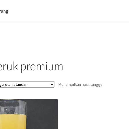
rang
Farid Tech Tips
Katalog Harga Barang
tan Gazebo
Penginapan | Kost | Guest House Wisma Barokah
eruk premium
Menampilkan hasil tunggal