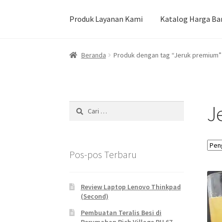
Produk Layanan Kami
Katalog Harga Ba
Beranda
Durian Kupas Premium dari Jember
Beranda
Produk dengan tag “Jeruk premium”
Pekerjaan Olahan Besi (Pengelasan)
Pembua
Produk Layanan Kami
Reparasi Rumah
J
Cari
untuk:
Pos-pos Terbaru
Review Laptop Lenovo Thinkpad
(Second)
Pembuatan Teralis Besi di