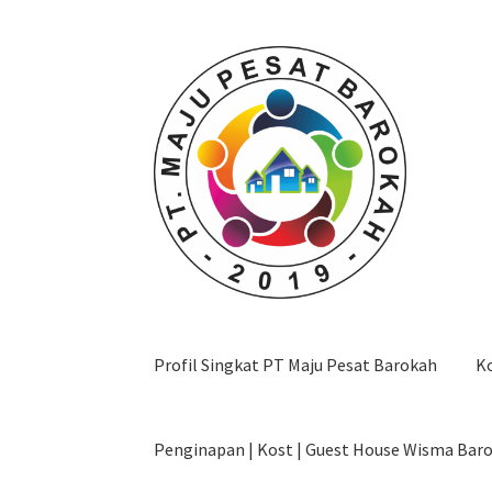
Skip
Skip
to
to
navigation
content
Profil Singkat PT Maju Pesat Barokah
K
Penginapan | Kost | Guest House Wisma Bar