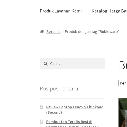
Produk Layanan Kami
Katalog Harga Ba
Beranda
Durian Kupas Premium dari Jember
Beranda
Produk dengan tag “Bublewarp”
Pekerjaan Olahan Besi (Pengelasan)
Pembua
Produk Layanan Kami
Reparasi Rumah
B
Cari
untuk:
Pos-pos Terbaru
Review Laptop Lenovo Thinkpad
(Second)
Pembuatan Teralis Besi di