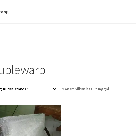
rang
Farid Tech Tips
Katalog Harga Barang
tan Gazebo
Penginapan | Kost | Guest House Wisma Barokah
ublewarp
Menampilkan hasil tunggal