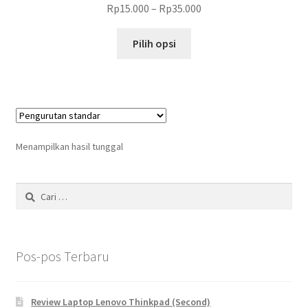
Rp
15.000
–
Rp
35.000
Produk
Pilih opsi
ini
memiliki
beberapa
varian.
Pilihan
ini
Menampilkan hasil tunggal
dapat
diambil
Cari
di
untuk:
halaman
produk
Pos-pos Terbaru
Review Laptop Lenovo Thinkpad (Second)